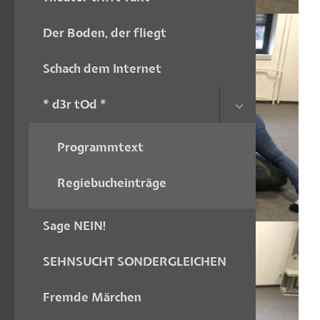
Schlange
Der Boden, der fliegt
Schach dem Internet
* d3r tOd *
Programmtext
Regiebucheinträge
Verführung
Sage NEIN!
SEHNSUCHT SONDERGLEICHEN
Fremde Märchen