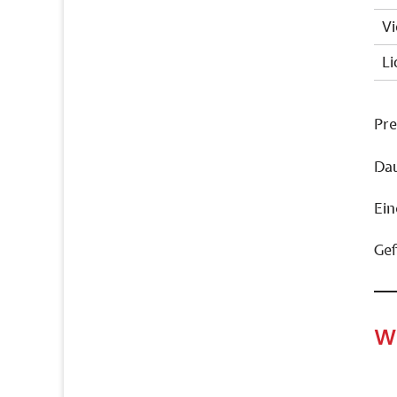
V
Li
Pre
Dau
Ein
Gef
We
Nav