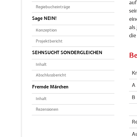
auf
Regiebucheinträge
sei
Sage NEIN!
ein
als
Konzeption
die
Projektbericht
SEHNSUCHT SONDERGLEICHEN
Be
Inhalt
K
Abschlussbericht
A
Fremde Märchen
B 
Inhalt
Rezensionen
Re
A